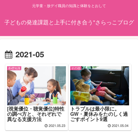
元学童・放デイ職員の知識と体験をとおして
子どもの発達課題と上手に付き合う*さらっこブログ
2021-05
基礎知識
その他
[視覚優位・聴覚優位]特性
トラブルは最小限に。
の調べ方と、それぞれで
GW・夏休みをたのしく過
異なる支援方法
ごすポイント9選
2021.05.23
2021.05.04