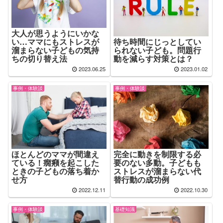
大人が思うようにいかな
い…ママにもストレスが
待ち時間にじっとしてい
溜まらない子どもの気持
られない子ども。問題行
ちの切り替え法
動を減らす対策とは？
2023.06.25
2023.01.02
事例・体験談
事例・体験談
ほとんどのママが間違え
完全に動きを制限する必
ている！癇癪を起こした
要のない多動。子どもも
ときの子どもの落ち着か
ストレスが溜まらない代
せ方
替行動の成功例
2022.12.11
2022.10.30
事例・体験談
基礎知識