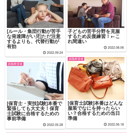
[ルール・集団行動が苦手
子どもの苦手分野を克服
な発達障がい児]ただ注意
するため反復練習！←こ
するよりも、代替行動が
れ間違い
有効
2022.08.06
2022.09.24
就職希望者
就職希望者
[保育士試験]本番はどんな
[保育士・実技試験]本番で
服装でなにを持ったらい
緊張しても大丈夫！保育
い？合格するための当日
士試験に合格するための
準備
事前準備
2022.06.18
2022.05.28