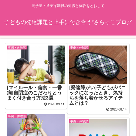
元学童・放デイ職員の知識と体験をとおして
子どもの発達課題と上手に付き合う*さらっこブログ
事例・体験談
事例・体験談
[マイルール・偏食・一番
[発達障がい]子どもがパニ
病]自閉症のこだわりとう
ックになったとき、気持
まく付き合う方法3選
ちを落ち着かせるアイテ
ムとは？
2023.09.11
2023.08.14
事例・体験談
事例・体験談